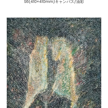
S6(410×410mm)キャンバス/油彩