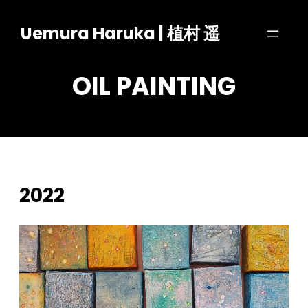
内
Uemura Haruka | 植村 遥
容
を
ス
OIL PAINTING
キ
ッ
プ
2022